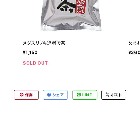
メグスリノキ達者で茶
めぐ
¥1,150
¥36
SOLD OUT
保存
シェア
LINE
ポスト