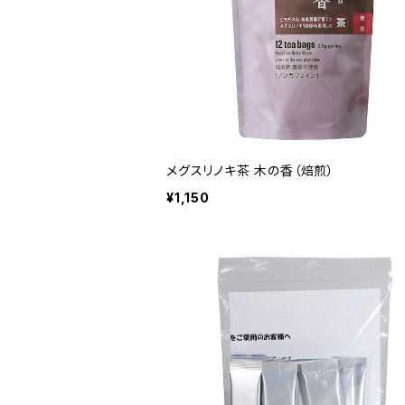
メグスリノキ茶 木の香（焙煎）
¥1,150