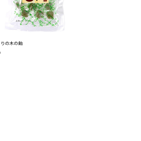
すりの木の飴
0